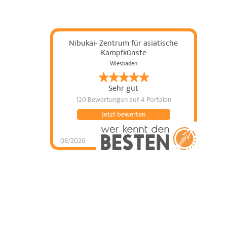
Nibukai- Zentrum für asiatische
Kampfkünste
Wiesbaden
Sehr gut
120 Bewertungen
auf 4 Portalen
Jetzt bewerten
08/2026
Nibukai- Zentrum für
asiatische
Kampfkünste
hat
4.89
von
5
Sternen |
120
Nibukai- Zentrum
für asiatische
Kampfkünste
Bewertungen
auf
werkenntdenBESTEN.de